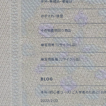
半衿・帯締め・帯揚げ
お手入れ・保管
その他着物回り商品
練習用帯（リサイクル品）
練習用振袖（リサイクル品）
BLOG
本科（初心者コース）ご入学者のために「お
2022/2/22