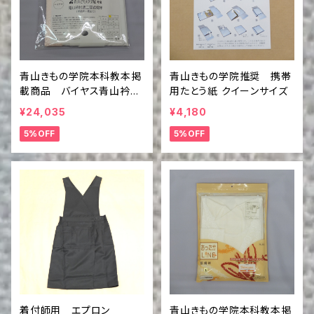
青山きもの学院本科教本掲
青山きもの学院推奨 携帯
載商品 バイヤス青山衿付
用たとう紙 クイーンサイズ
き二部式襦袢（半襦袢＋裾
¥24,035
¥4,180
除け）
5%OFF
5%OFF
着付師用 エプロン
青山きもの学院本科教本掲