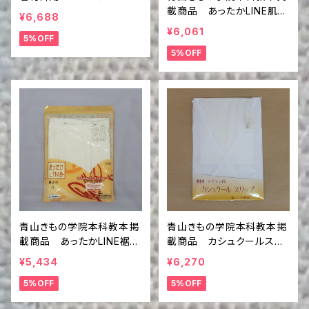
載商品 あったかLINE肌襦
¥6,688
袢
¥6,061
5%OFF
5%OFF
青山きもの学院本科教本掲
青山きもの学院本科教本掲
載商品 あったかLINE裾除
載商品 カシュクールスリ
け(ステテコ）
ップ LL
¥5,434
¥6,270
5%OFF
5%OFF