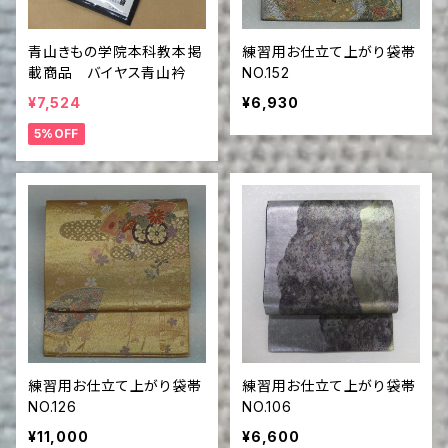
青山きもの学院本科教本掲
練習用お仕立て上がり袋帯
載商品 バイヤス青山衿
NO.152
¥7,524
¥6,930
5%OFF
練習用お仕立て上がり袋帯
練習用お仕立て上がり袋帯
NO.126
NO.106
¥11,000
¥6,600