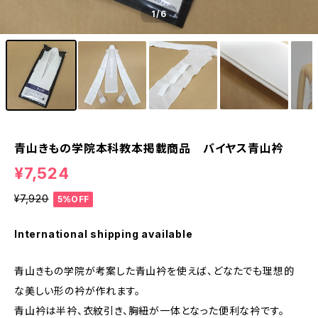
1
/6
青山きもの学院本科教本掲載商品 バイヤス青山衿
¥7,524
¥7,920
5%OFF
International shipping available
青山きもの学院が考案した青山衿を使えば、どなたでも理想的
な美しい形の衿が作れます。
青山衿は半衿、衣紋引き、胸紐が一体となった便利な衿です。