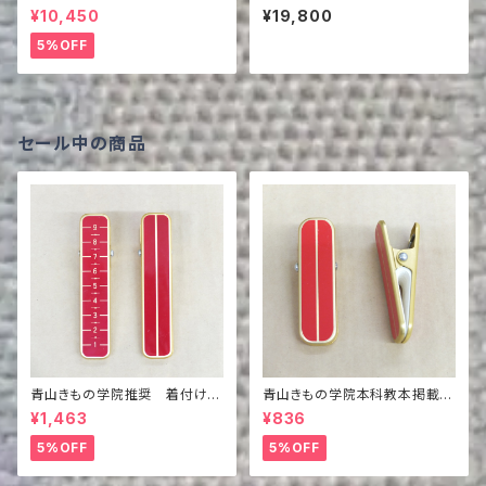
品 きものスリップ
¥10,450
¥19,800
5%OFF
セール中の商品
青山きもの学院推奨 着付けピ
青山きもの学院本科教本掲載商
ンチ メモリ付き
品 着付けピンチ
¥1,463
¥836
5%OFF
5%OFF