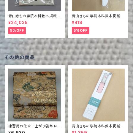
青山きもの学院本科教本掲載商
青山きもの学院本科教本掲載商
品 バイヤス青山衿付き二部式
品 衿芯2枚組
¥24,035
¥418
襦袢（半襦袢＋裾除け）
5%OFF
5%OFF
その他の商品
練習用お仕立て上がり袋帯 NO.
青山きもの学院本科教本掲載商
164
品 コーリンベルトデラックス
¥6,930
¥1,359