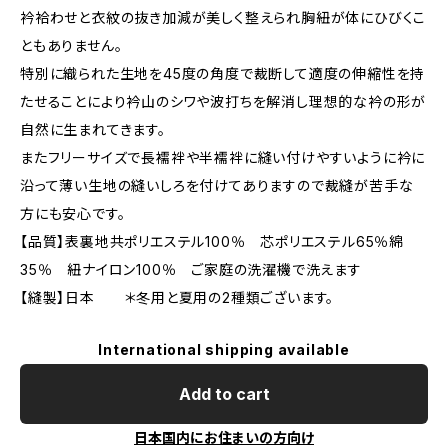
衿袷わせと衣紋の抜き加減が美しく整えられ胸紐が体にひびくこ
ともありません。
特別に織られた生地を45度の角度で裁断して適度の伸縮性を持
たせることにより衿山のシワや波打ちを解消し理想的な衿の形が
自然に生まれてきます。
またフリーサイズで長襦袢や半襦袢に縫い付けやすいように衿に
沿って薄い生地の縫いしろを付けてありますので裁縫が苦手な
方にも安心です。
【品質】表裏地共ポリエステル100％ 芯ポリエステル65％綿
35％ 紐ナイロン100％ ご家庭の洗濯機で洗えます
【縫製】日本 ＊冬用と夏用の2種類ございます。
International shipping available
Add to cart
日本国内にお住まいの方向け