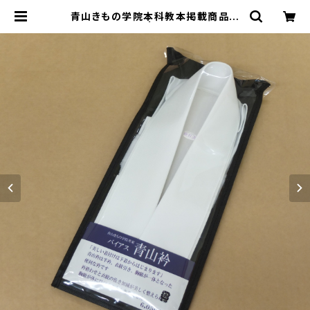
青山きもの学院本科教本掲載商品
バイヤス青山衿 | 青山きもの学院の
ネットショップ【着付けデポ】