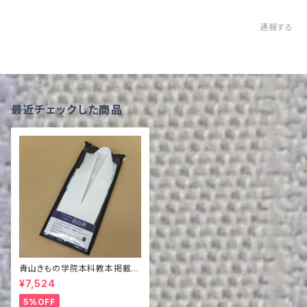
通報する
最近チェックした商品
青山きもの学院本科教本掲載商
品 バイヤス青山衿
¥7,524
5%OFF