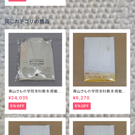
同じカテゴリの商品
青山きもの学院本科教本掲載商
青山きもの学院本科教本掲載商
品 バイヤス青山衿付き二部式
品 カシュクールスリップ LL
¥24,035
¥6,270
襦袢（半襦袢＋裾除け）
5%OFF
5%OFF