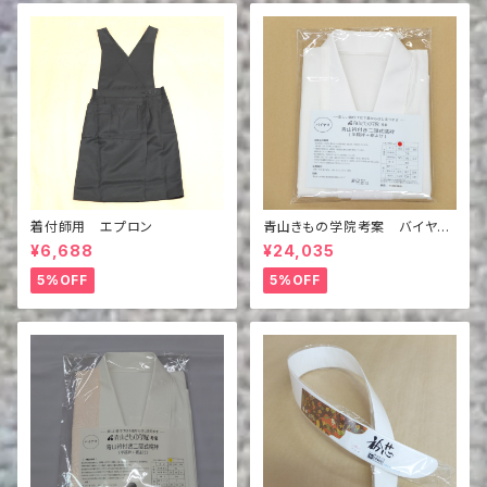
着付師用 エプロン
青山きもの学院考案 バイヤス
青山衿付き夏の二部式襦袢（半
¥6,688
¥24,035
襦袢＋裾除け）
5%OFF
5%OFF