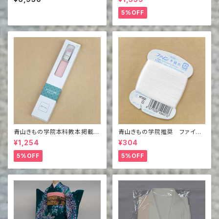
L
5%OFF
青山きもの学院本科教本掲載商
青山きもの学院推奨 ファイン
品 コーリンベルトデラックス
手縫糸
¥1,254
¥304
M
5%OFF
5%OFF