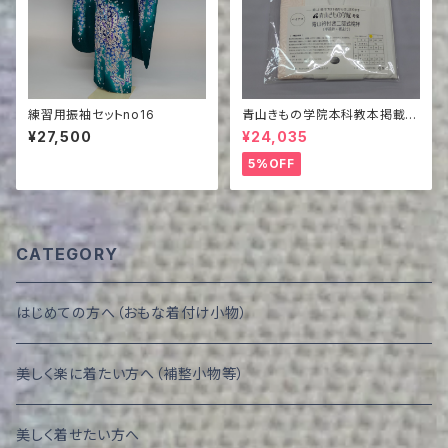
練習用振袖セットno16
青山きもの学院本科教本掲載商
品 バイヤス青山衿付き二部式
¥27,500
¥24,035
襦袢（半襦袢＋裾除け）
5%OFF
CATEGORY
はじめての方へ（おもな着付け小物）
美しく楽に着たい方へ（補整小物等）
美しく着せたい方へ