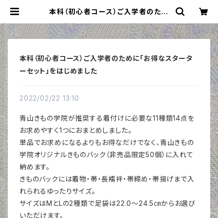
本科（初心者コース）ご入学者のため
に「お得なスターターセット」をはじめ
ました | 青山きもの学院のネットショ
ップ【着付けデポ】
本科（初心者コース）ご入学者のために「お得なスタータ
ーセット」をはじめました
2022/02/22 13:10
青山きもの学院が推奨する着付けに必要な11種類14点を
お求めやすく1つにおまとめしました。
単品でお求めになるよりもお得なだけでなく、青山きもの
学院オリジナルきものバック（非売品限定50個）に入れて
納めます。
きものバックには着物・帯・長襦袢・帯締め・帯揚げまで入
れられるゆったりサイズ。
サイズはMとLの2種類で足袋は22.0～24.5㎝からお選び
いただけます。