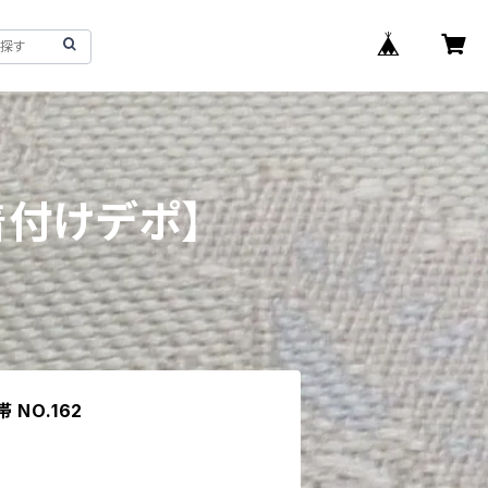
着付けデポ】
NO.162