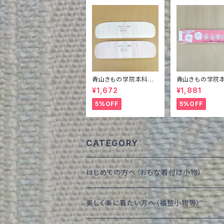
青山きもの学院本科教
青山きもの学院
本掲載商品 スタンダ
本掲載商品 華
¥1,672
¥1,881
ード折れにくい帯板
5%OFF
5%OFF
CATEGORY
はじめての方へ（おもな着付け小物）
美しく楽に着たい方へ（補整小物等）