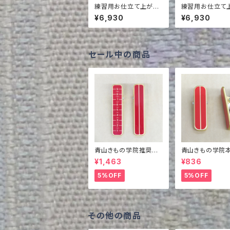
練習用お仕立て上がり
練習用お仕立て
袋帯 NO.152
袋帯 NO.158
¥6,930
¥6,930
セール中の商品
青山きもの学院推奨
青山きもの学院
着付けピンチ メモリ
本掲載商品 着
¥1,463
¥836
付き
ンチ
5%OFF
5%OFF
その他の商品