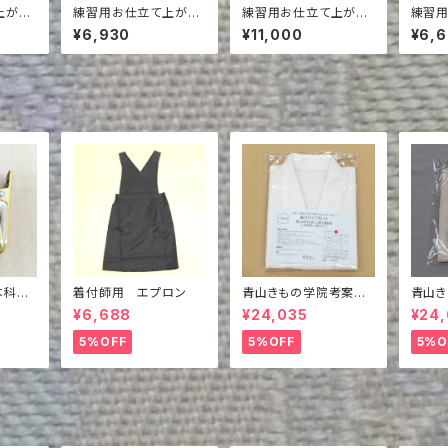
上がり
練習用お仕立て上がり
練習用お仕立て上がり
練習
袋帯 NO.166
袋帯 NO.126
袋帯 N
¥6,930
¥11,000
¥6,
本科教
着付師用 エプロン
青山きもの学院考案
青山
付けピ
バイヤス青山衿付き夏
本掲載
¥6,688
¥24,035
¥24
の二部式襦袢（半襦袢
青山
＋裾除け）
（半襦
5%OFF
5%OFF
5%O