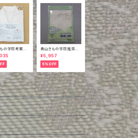
きもの学院考案
青山きもの学院推奨
ス青山衿付き夏
さらっとLINE肌襦袢
,035
¥5,957
式襦袢（半襦袢
け）
FF
5%OFF