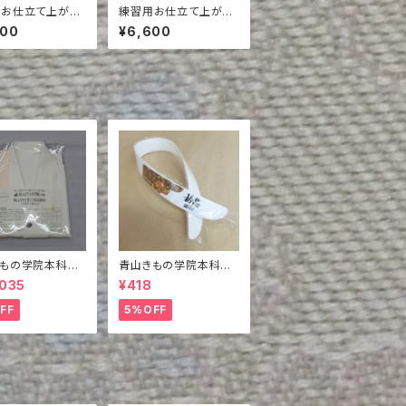
用お仕立て上がり
練習用お仕立て上がり
O.106
袋帯 NO.95
600
¥6,600
きもの学院本科教
青山きもの学院本科教
商品 バイヤス
本掲載商品 衿芯2枚
,035
¥418
衿付き二部式襦袢
組
袢＋裾除け）
FF
5%OFF