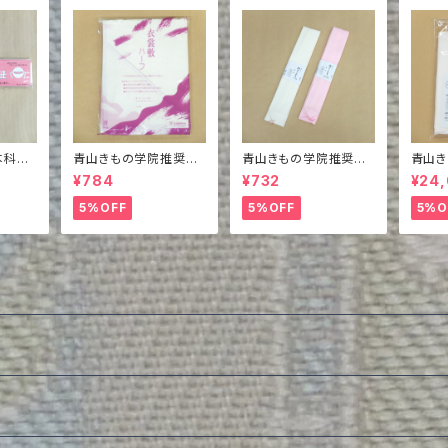
本科教
青山きもの学院推奨
青山きもの学院推奨
青山
姿帯紐
衣装敷ハーフ
本モスリン腰紐 長尺
バイヤ
¥784
¥732
¥24
の二部
＋裾除
5%OFF
5%OFF
5%O