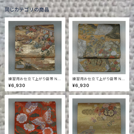
同じカテゴリの商品
練習用お仕立て上がり袋帯 NO.
練習用お仕立て上がり袋帯 NO.
158
152
¥6,930
¥6,930