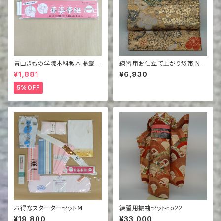
青山きもの学院本科教本掲載商
練習用お仕立て上がり袋帯 NO.
品 華姿帯紐
164
¥1,881
¥6,930
5%OFF
お得なスターターセットⅯ
練習用振袖セットno22
¥19,800
¥33,000