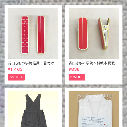
青山きもの学院推奨 着付けピ
青山きもの学院本科教本掲載商
ンチ メモリ付き
品 着付けピンチ
¥1,463
¥836
5%OFF
5%OFF