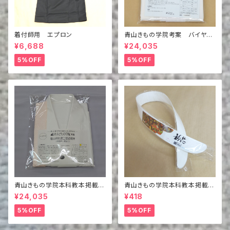
着付師用 エプロン
青山きもの学院考案 バイヤス
青山衿付き夏の二部式襦袢（半
¥6,688
¥24,035
襦袢＋裾除け）
5%OFF
5%OFF
青山きもの学院本科教本掲載商
青山きもの学院本科教本掲載商
品 バイヤス青山衿付き二部式
品 衿芯2枚組
¥24,035
¥418
襦袢（半襦袢＋裾除け）
5%OFF
5%OFF