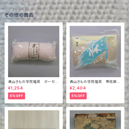
その他の商品
青山きもの学院推奨 ガーゼ付
青山きもの学院推奨 帯枕麻
き帯枕 （小さなお太鼓用）
（枕紐付）
¥1,254
¥2,404
5%OFF
5%OFF