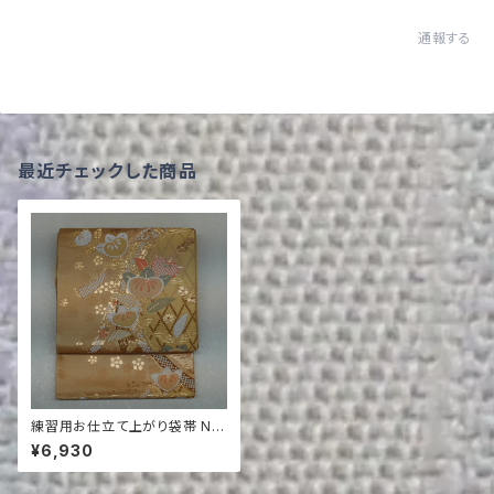
通報する
最近チェックした商品
練習用お仕立て上がり袋帯 NO.
121
¥6,930